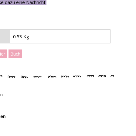
e dazu eine Nachricht.
0.53 Kg
ier
Buch
n.
ten