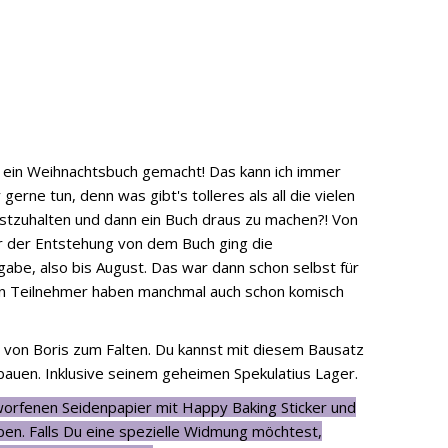
cht ein Weihnachtsbuch gemacht! Das kann ich immer
gerne tun, denn was gibt's tolleres als all die vielen
stzuhalten und dann ein Buch draus zu machen?! Von
hr der Entstehung von dem Buch ging die
abe, also bis August. Das war dann schon selbst für
on Teilnehmer haben manchmal auch schon komisch
 von Boris zum Falten. Du kannst mit diesem Bausatz
auen. Inklusive seinem geheimen Spekulatius Lager.
worfenen Seidenpapier mit Happy Baking Sticker und
ben. Falls Du eine spezielle Widmung möchtest,